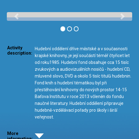
Activity
Hudební oddělení dříve městské a v současnosti
description:
krajské knihovny, je její součástí téměř čtyřicet let
od roku1985. Hudební fond obsahuje cca 15 tisíc
zvukových a audiovizuálních nosičů - hudební CD,
mluvené slovo, DVD a okolo 5 tisíc titulů hudebnin.
Fond knih s hudební tématikou byl při
přestěhování knihovny do nových prostor 14-15
Baťova Institutu v roce 2013 včleněn do fondu
naučné literatury. Hudební oddělení připravuje
hudebně-vzdělávací pořady pro školy i širší
veřejnost.
More
information: