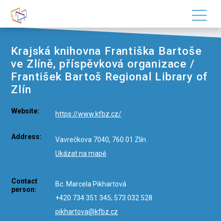
Krajská knihovna Františka Bartoše
ve Zlíně, příspěvková organizace /
František Bartoš Regional Library of
Zlín
Website:
https://www.kfbz.cz/
Address:
Vavrečkova 7040, 760 01 Zlín
Ukázat na mapě
Contact
Bc. Marcela Pikhartová
person:
+420 734 351 345; 573 032 528
pikhartova@kfbz.cz