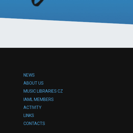
NEWS
ABOUT US
MUSIC LIBRARIES CZ
IAML MEMBERS
ACTIVITY
LINKS
CONTACTS