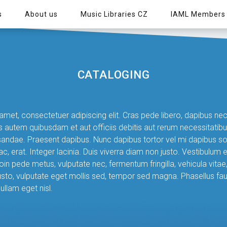
s
About us
Music Libraries CZ
IAML Members
CATALOGING
met, consectetuer adipiscing elit. Cras pede libero, dapibus nec,
 autem quibusdam et aut officiis debitis aut rerum necessitatibu
andae. Praesent dapibus. Nunc dapibus tortor vel mi dapibus solli
, erat. Integer lacinia. Duis viverra diam non justo. Vestibulum
roin pede metus, vulputate nec, fermentum fringilla, vehicula vita
 justo, vulputate eget mollis sed, tempor sed magna. Phasellus fa
ullam eget nisl.