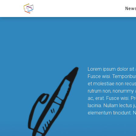
New
Lorem ipsum dolor sit a
Fusce wisi. Temporibus
et molestiae non recus
rutrum non, nonummy ac
ac, erat. Fusce wisi. P
lacinia. Nullam lectus
elementum tincidunt. N